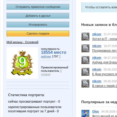
Отправить приватное сообщение
Чтобы оставлять ко
Добавить в друзья
Новые записи в бл
Игнорировать
Сделать подарок
nikom
21.07.202
Хотел в IT - поп
Мой малыш - Основной
nikom
18.07.202
популярность:
Полдневное лет
18554 место
рейтинг
1797
?
nikom
08.07.202
Азбука для Бура
Привилегированный
nikom
05.06.202
пользователь
9
К Дню русского 
уровня
nikom
05.06.202
В связи с пмэф-
Статистика портрета:
Популярные за не
сейчас просматривают портрет - 0
зарегистрированные пользователи
посетившие портрет за 7 дней - 0
Olgs
04.08.2026 
Фото вещей из ки