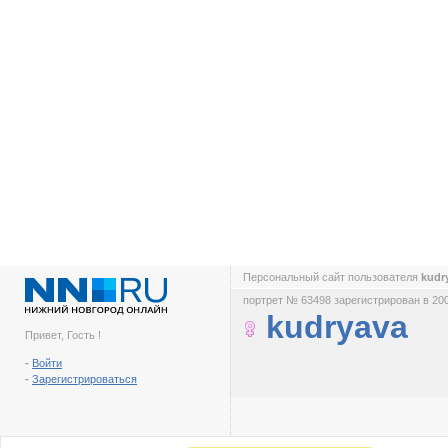
Персональный сайт пользователя
kudr
портрет № 63498 зарегистрирован в 200
kudryava
Привет, Гость !
-
Войти
-
Зарегистрироваться