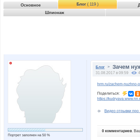
Блог
( 119 )
Основное
Шпионаж
Зачем ну
>
Блог
31.08.2017 в 09:59
hrm.ru/zachem-nuzhno-o
Поделиться:
https://kudryava.www.nn
Видео отрывки про
0 комментариев
. Ва
Портрет заполнен на 50 %