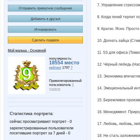
7. Управление стрессом
Отправить приватное сообщение
8. Когда гений терпит 
Добавить в друзья
9. Кратко. Ясно. Просто
Игнорировать
Сделать подарок
10. Догнать зайца (Сти
Мой малыш - Основной
11. 5S для офиса (Тома
популярность:
18554 место
12. Чёрный лебедь (Нас
рейтинг
1797
?
13. Экономика впечатл
Привилегированный
пользователь
9
14. Эмоциональный инт
уровня
15. Бережливое произво
16. Менеджмент. Природ
Статистика портрета:
сейчас просматривают портрет - 0
17. Любовь, любовь, люб
зарегистрированные пользователи
посетившие портрет за 7 дней - 0
18. Не стать заложнико