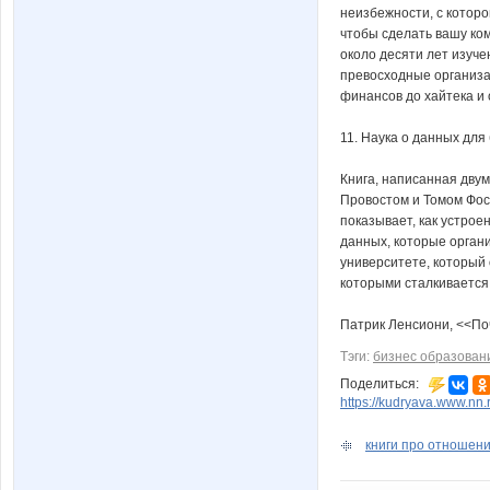
неизбежности, с которо
чтобы сделать вашу ко
около десяти лет изуче
превосходные организа
финансов до хайтека и
11. Наука о данных для 
Книга, написанная дву
Провостом и Томом Фос
показывает, как устро
данных, которые органи
университете, который 
которыми сталкивается
Патрик Ленсиони, <<Поч
Тэги:
бизнес образован
Поделиться:
https://kudryava.www.nn
книги про отношен