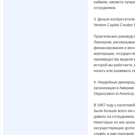
наймом, сможете лучше
сотрудников.
3. Деньги изобретателе
Venture Capital Creates
Практическое руководс
Лернером, рассказывае
финансирования и венчу
корпорации, государст
преимущества модели ве
которой вы работаете, 
начать или развивать с
4. Неудобные декларац
организации в Америке 
Organization In America)
В 1997 году у налогово
были больше всего ею н
давило на сотрудников
Некоторые из них анон
несуществующие долги.
службу, и ему поручили