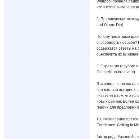
Whirpool провела ради
что в итоге вывело ее 
8. Прилипчивые: почему
and Others Die)
Почему некоторые идеи 
способность к борьбе? 
содержатся ответы на с
обеспечить их выживае
9. Стратегия голубого о
Competition Irrelevant)
Эта книга основана на 
чем вековой историей,
читателя в том, что ус
новых рынков. Более од
read>> для предприним
10. Расширение превосх
Excellence: Getting to Mo
Автор ряда бизнес-бест