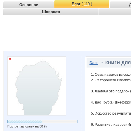
Блог
( 119 )
Основное
Шпионаж
книги дл
>
Блог
1. Семь навыков высок
2. От хорошего к велик
3. Жалоба это подарок 
4. Дао Toyota (Джеффри
5. Искусство результат
6. Развитие лидеров (И
Портрет заполнен на 50 %