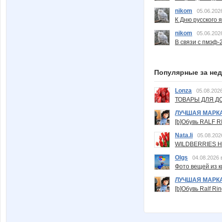
nikom
05.06.202
К Дню русского 
nikom
05.06.202
В связи с пмэф-
Популярные за не
Lonza
05.08.2026
ТОВАРЫ ДЛЯ ДО
ЛУЧШАЯ МАРК
[b]Обувь RALF RI
Nata.li
05.08.202
WILDBERRIES Н
Olgs
04.08.2026 
Фото вещей из ки
ЛУЧШАЯ МАРК
[b]Обувь Ralf Ri