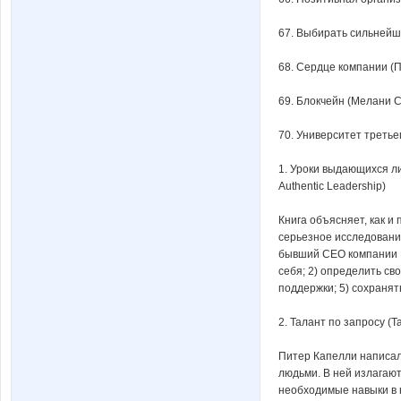
67. Выбирать сильнейш
68. Сердце компании (П
69. Блокчейн (Мелани С
70. Университет третье
1. Уроки выдающихся лид
Authentic Leadership)
Книга объясняет, как и
серьезное исследование
бывший CEO компании Me
себя; 2) определить св
поддержки; 5) сохраня
2. Талант по запросу (T
Питер Капелли написал
людьми. В ней излагаю
необходимые навыки в н