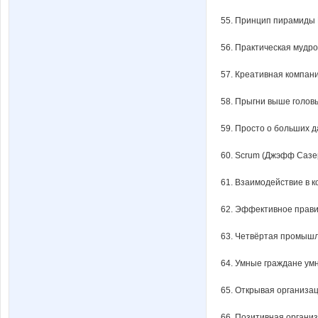
55. Принцип пирамиды 
56. Практическая мудро
57. Креативная компани
58. Прыгни выше голов
59. Просто о больших 
60. Scrum (Джэфф Сазе
61. Взаимодействие в 
62. Эффективное правит
63. Четвёртая промышл
64. Умные граждане умн
65. Открывая организац
66. Позитивная организ