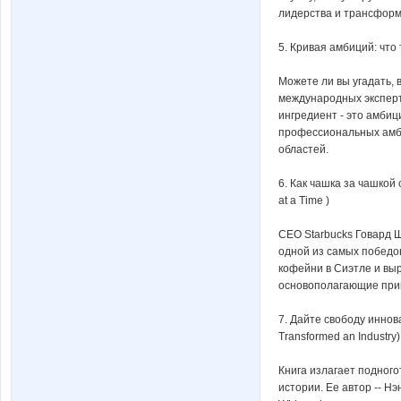
лидерства и трансформ
5. Кривая амбиций: что т
Можете ли вы угадать,
международных эксперто
ингредиент - это амбиц
профессиональных амби
областей.
6. Как чашка за чашкой 
at a Time )
CEO Starbucks Говард Ш
одной из самых победо
кофейни в Сиэтле и вы
основополагающие прин
7. Дайте свободу иннов
Transformed an Industry)
Книга излагает подног
истории. Ее автор -- Н