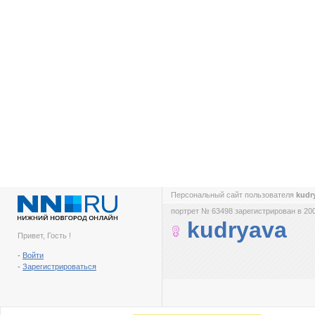
Персональный сайт пользователя
kudr
портрет № 63498 зарегистрирован в 200
kudryava
Привет, Гость !
-
Войти
-
Зарегистрироваться