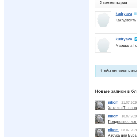
2 комментария
kudryava
Как удвоить
kudryava
Маршала Го
Чтобы оставлять ко
Новые записи в бл
nikom
21.07.202
Хотел в IT - поп
nikom
18.07.202
Полдневное лет
nikom
08.07.202
Азбука для Бура